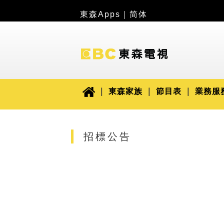
東森Apps
｜
简体
東森家族
節目表
業務服
招標公告